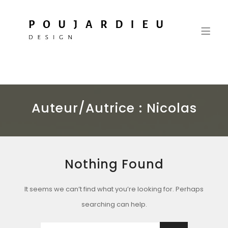
Vincent Poujardieu Design
More than thought processes, a commitment
Auteur/autrice :
Nicolas
Nothing Found
It seems we can’t find what you’re looking for. Perhaps
searching can help.